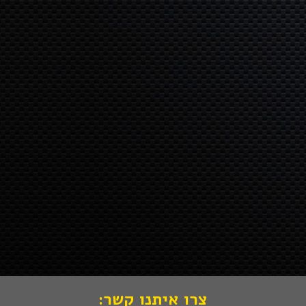
Octan
Octan
אישי –
חילוף
Parts:
Parts:
מה
לרכבי
מנוע
משאבת
באמת
ספורט
בלם יד
דלק
ניתן
ואספנות
לריינג'
לקרייזלר
להכניס
רובר
ויאג'ר
לישראל?
איווק
29 בנובמבר
2020
סובארו
BRZ
חדשה
לקראת
2021
צרו איתנו קשר: